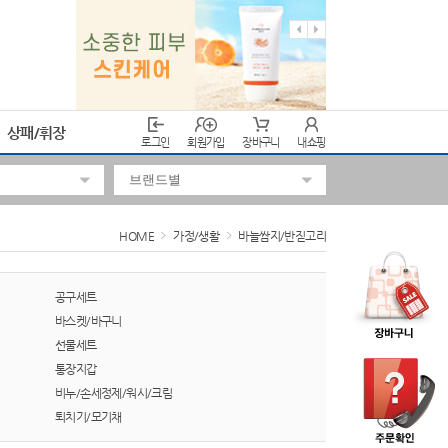
상패/휘장
로그인
회원가입
장바구니
내쇼핑
HOME
가정/생활
바늘쌈지/반짇고리
공구세트
바스켓/바구니
선물세트
통장지갑
비누/손세정제/워시/크림
퇴치기/모기채