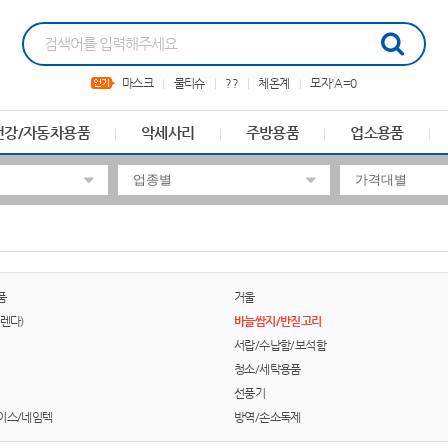
마스크
물티슈
??
체온계
모자'A=0
건강/자동차용품
악세사리
주방용품
업소용품
품
거울
렌다)
바늘쌈지/반짇고리
서랍/수납함/보석함
청소/세탁용품
선풍기
이스/네임텍
방역/손소독제