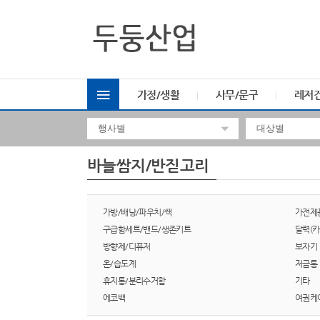
가정/생활
사무/문구
레저
바늘쌈지/반짇고리
가방/배낭/파우치/쌕
가전제
구급함세트/밴드/생존키트
달력(카
방향제/디퓨저
보자기
온/습도계
저금통
휴지통/분리수거함
기타
에코백
여권케