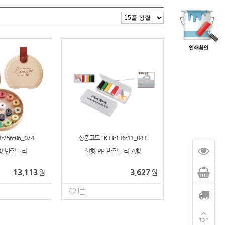
3-256-06_074
상품코드 :
K33-136-11_043
형 반짇고리
신형 PP 반짇고리 A형
13,113
3,627
원
원
TOP