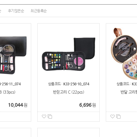
순
후기많은순
최근등록순
3-256-11_074
상품코드 :
K33-256-10_074
상품코드 :
K3
(33pcs)
반짇고리 C (22pcs)
반달 고리
10,044
6,696
원
원