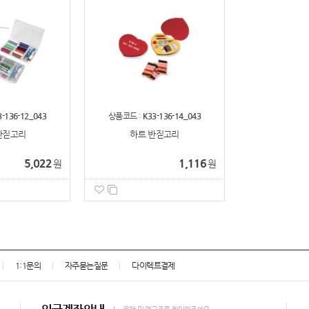
3-136-12_043
상품코드 :
K33-136-14_043
반짇고리
하트 반짇고리
5,022
1,116
원
원
1:1문의
자주묻는질문
다이렉트결제