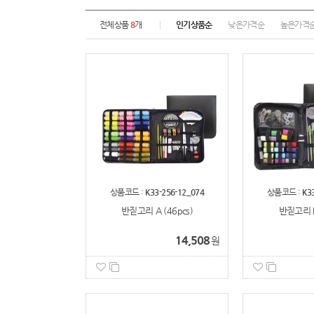
전체상품
8
개
인기상품순
낮은가격순
높은가격
상품코드 :
K33-256-12_074
상품코드 :
K3
반짇고리 A (46pcs)
반짇고리 B 
14,508
원