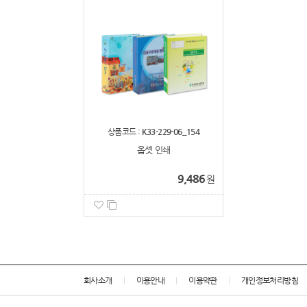
상품코드 :
K33-229-06_154
옵셋 인쇄
9,486
원
회사소개
이용안내
이용약관
개인정보처리방침