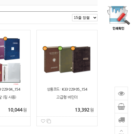
3-229-04_154
상품코드 :
K33-229-05_154
 (링 사용)
고급형 바인더
10,044
13,392
원
원