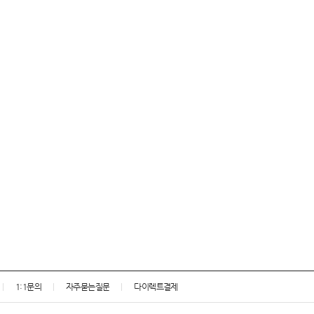
1:1문의
자주묻는질문
다이렉트결제