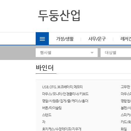
가정/생활
사무/문구
레저
바인더
USB,OTG,보조배터리,메모리
고무판
마우스/모니터/안경클리너/키보드
마우스
명찰/사원증/집게/줄/케이스/홀더
명함첩
버튼/타이슬링
볼펜/
스텐드
스피커
자
카드/
호치케스/수정테이프/지우개
화일