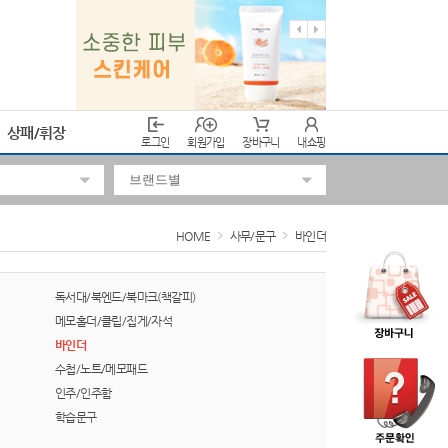
상패/휘장
로그인
회원가입
장바구니
내쇼핑
HOME
사무/문구
바인더
독서대/북엔드/북마크(책갈피)
메모홀더/클립/집게/자석
바인더
수첩/노트/메모패드
인주/인주함
학습문구