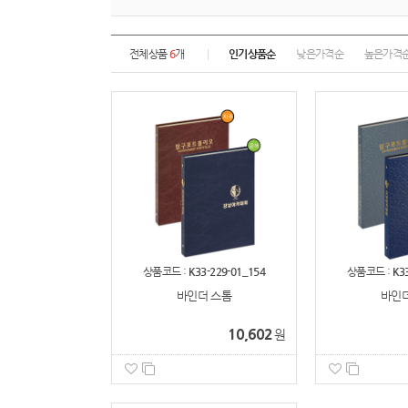
전체상품
6
개
인기상품순
낮은가격순
높은가격
상품코드 :
K33-229-01_154
상품코드 :
K3
바인더 스톰
바인더
10,602
원