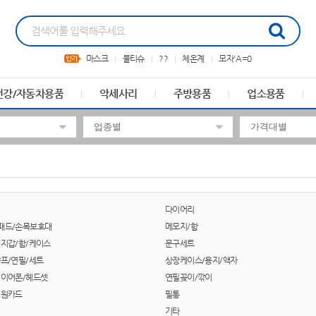
마스크
물티슈
??
체온계
모자'A=0
건강/자동차용품
악세사리
주방용품
업소용품
다이어리
패드/손목보호대
메모지/함
/지갑/함/케이스
문구세트
샤프/연필/세트
상장케이스/용지/액자
/이어폰/헤드셋
연필꽂이/깎이
회원카드
필통
기타