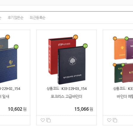
순
후기많은순
최근등록순
3-229-02_154
상품코드 :
K33-229-03_154
상품코드 :
K3
 잎새
포크리스 고급바인더
바인더 메탈
10,602
15,066
원
원