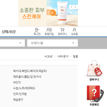
상패/휘장
로그인
회원가입
장바구니
내쇼핑
HOME
사무/문구
필통
독서대/북엔드/북마크(책갈피)
메모홀더/클립/집게/자석
바인더
수첩/노트/메모패드
인주/인주함
학습문구