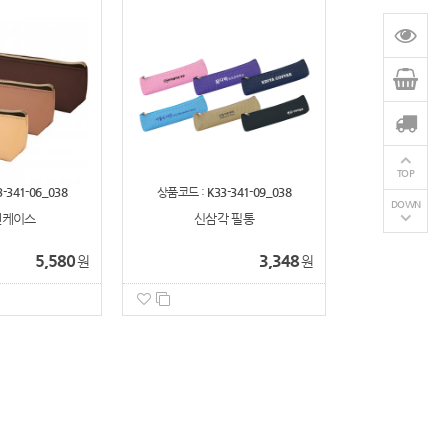
TOP
3-341-06_038
상품코드 :
K33-341-09_038
DOWN
펜케이스
신삼각 필통
5,580
3,348
원
원