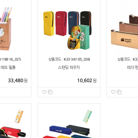
3-198-16_025
상품코드 :
K33-341-05_038
상품코드 :
K3
 메모 필통
스탠딩 파우치
레더 
33,480
10,602
원
원