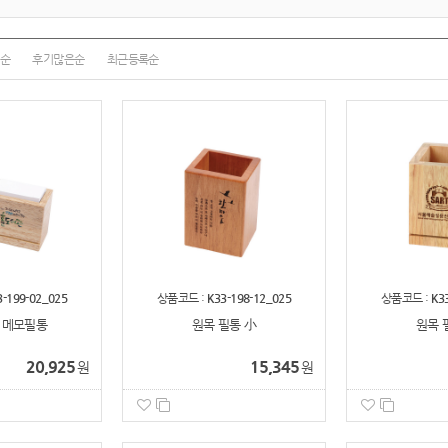
순
후기많은순
최근등록순
3-199-02_025
상품코드 :
K33-198-12_025
상품코드 :
K3
 메모필통
원목 필통 小
원목 
20,925
15,345
원
원