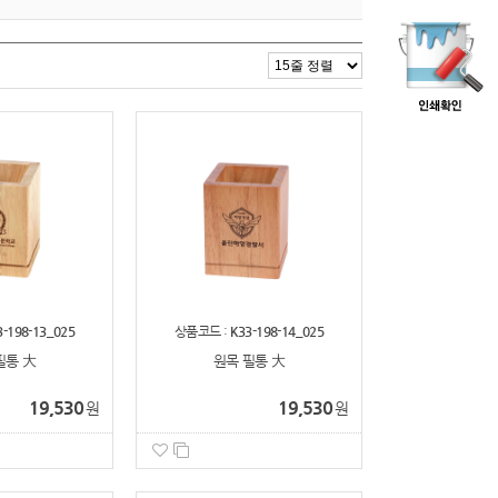
3-198-13_025
상품코드 :
K33-198-14_025
필통 大
원목 필통 大
19,530
19,530
원
원