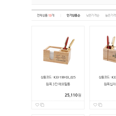
전체상품
13
개
인기상품순
낮은가격순
높은가격
상품코드 :
K33-199-03_025
상품코드 :
K3
원목 3칸 메모필통
원목십자
25,110
원