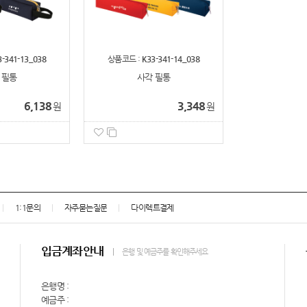
3-341-13_038
상품코드 :
K33-341-14_038
 필통
사각 필통
6,138
3,348
원
원
1:1문의
자주묻는질문
다이렉트결제
입금계좌안내
은행 및 예금주를 확인해주세요
은행명 :
예금주 :