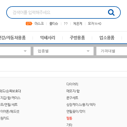
마스크
물티슈
??
체온계
모자'A=0
건강/자동차용품
악세사리
주방용품
업소용품
다이어리
패드/손목보호대
메모지/함
/지갑/함/케이스
문구세트
샤프/연필/세트
상장케이스/용지/액자
/이어폰/헤드셋
연필꽂이/깎이
회원카드
필통
기타