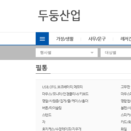
가정/생활
사무/문구
레저
필통
USB,OTG,보조배터리,메모리
고무판
마우스/모니터/안경클리너/키보드
마우스
명찰/사원증/집게/줄/케이스/홀더
명함첩
버튼/타이슬링
볼펜/
스텐드
스피커
자
카드/
호치케스/수정테이프/지우개
화일