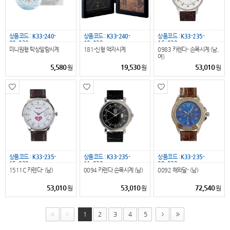
상품코드 :
K33-240-
상품코드 :
K33-240-
상품코드 :
K33-235-
09_032
12_032
16_032
미니원형 탁상알람시계
181-신형 액자시계
0983 카렌다- 손목시계 (남,
여)
5,580
19,530
53,010
원
원
원
상품코드 :
K33-235-
상품코드 :
K33-235-
상품코드 :
K33-235-
15_032
11_032
08_032
1511C 카렌다- (남)
0094 카렌다 손목시계 (남)
0092 해와달- (남)
53,010
53,010
72,540
원
원
원
1
2
3
4
5