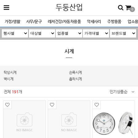
0
가정/생활
사무/문구
레저건강/자동차용품
악세사리
주방용품
업소
시계
탁상시계
손목시계
벽시계
흡착시계
전체
191
개
인기상품순