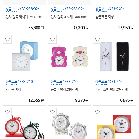
상품코드 :
K33-238-02-
상품코드 :
K33-238-02-
상품코드 :
K33-240-
03_032
02_032
11_032
민자 원목 벽시계 / 500mm
민자 원목 벽시계 / 400mm
심플크롬 탁상
55,800
37,200
13,950
원
원
원
상품코드 :
K33-240-
상품코드 :
K33-240-
상품코드 :
K33-240-
10_032
01_032
02_032
사각원 탁상
곰돌이 탁상알람시계
170- 스틱 탁상알람시계
12,555
8,370
6,975
원
원
원