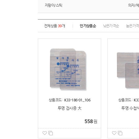
지팡이/스틱
의자/
전체상품
39
개
인기상품순
낮은가격순
높은가격
상품코드 :
K33-186-01_106
상품코드 :
K3
투명 검사증 大
투명 수첩식
558
원