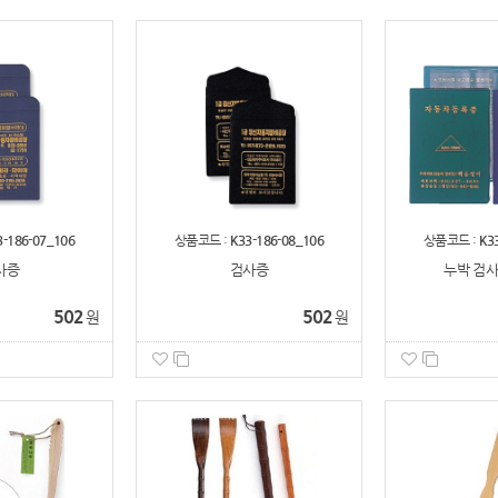
3-186-07_106
상품코드 :
K33-186-08_106
상품코드 :
K3
사증
검사증
누박 검사
502
502
원
원