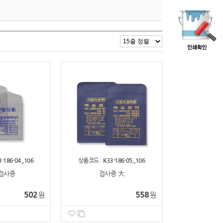
3-186-04_106
상품코드 :
K33-186-05_106
검사증
검사증 大
502
558
원
원