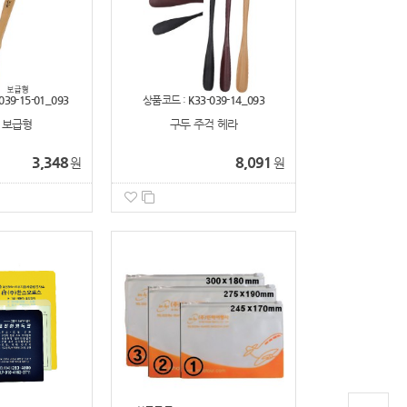
039-15-01_093
상품코드 :
K33-039-14_093
 보급형
구두 주걱 헤라
3,348
8,091
원
원