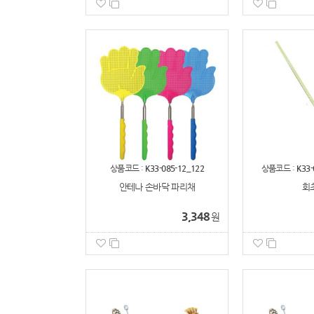
상품코드 :
K33-085-12_122
상품코드 :
K33-
안테나 손바닥 파리채
회
3,348
원