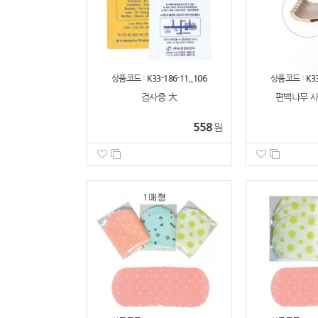
상품코드 :
K33-186-11_106
상품코드 :
K3
검사증 大
편백나무 사
558
원