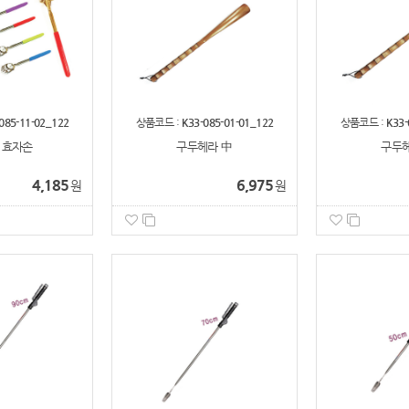
085-11-02_122
상품코드 :
K33-085-01-01_122
상품코드 :
K33-
 효자손
구두헤라 中
구두헤
4,185
6,975
원
원