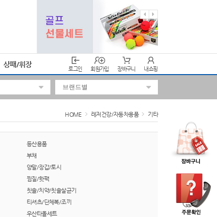
상패/휘장
로그인
회원가입
장바구니
내쇼핑
HOME
레저건강/자동차용품
기타
등산용품
부채
양말/장갑/토시
찜질/핫팩
칫솔/치약/칫솔살균기
티셔츠/단체복/조끼
우산타올세트