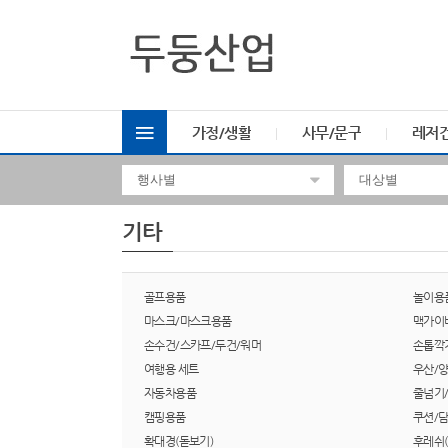
가정/생활
사무/문구
레저
기타
골프용품
놀이용
마스크/마스크용품
맥가이
손수건/스카프/두건/워머
손톱깍
여행용 세트
우산/
자동차용품
줄넘기
캠핑용품
쿠션/
확대경(돋보기)
후레쉬(