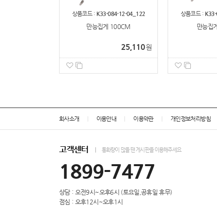
상품코드 :
K33-084-12-04_122
상품코드 :
K33-
만능집게 100CM
만능집게
25,110
원
회사소개
이용안내
이용약관
개인정보처리방침
고객센터
통화량이 많을 땐 게시판을 이용해주세요
1899-7477
상담 : 오전9시~오후6시 (토요일,공휴일 휴무)
점심 : 오후12시~오후1시