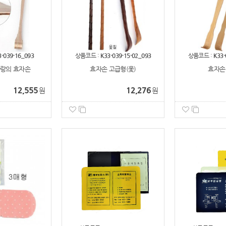
3-039-16_093
상품코드 :
K33-039-15-02_093
상품코드 :
K33-
랑의 효자손
효자손 고급형(옻)
효자손
12,555
12,276
원
원