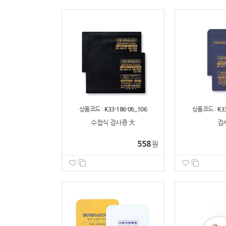
상품코드 :
K33-186-06_106
상품코드 :
K3
수첩식 검사증 大
검
558
원