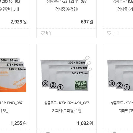
3-280-16_103
상품코드 :
K33-132-11_087
상품코드 :
K3
수면안대 3매
검사증(수첩형)
검사증 (가
2,929
697
원
원
132-13-03_087
상품코드 :
K33-132-14-01_087
상품코드 :
K33-
 3번
지퍼백(고리형) 1번
지퍼백(고
1,255
1,032
원
원