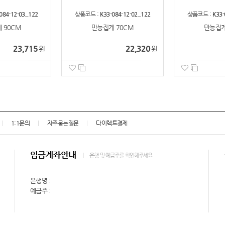
084-12-03_122
상품코드 :
K33-084-12-02_122
상품코드 :
K33-
 90CM
만능집게 70CM
만능집게
23,715
22,320
원
원
1:1문의
자주묻는질문
다이렉트결제
입금계좌안내
은행 및 예금주를 확인해주세요
은행명 :
예금주 :