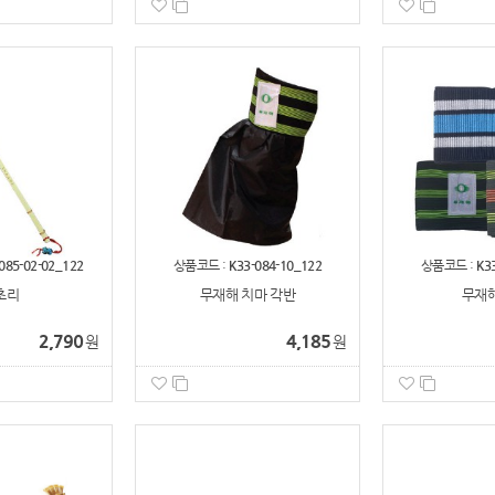
085-02-02_122
상품코드 :
K33-084-10_122
상품코드 :
K3
초리
무재해 치마 각반
무재해
2,790
4,185
원
원