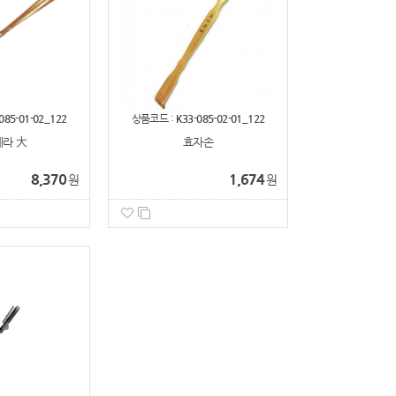
085-01-02_122
상품코드 :
K33-085-02-01_122
라 大
효자손
8,370
1,674
원
원