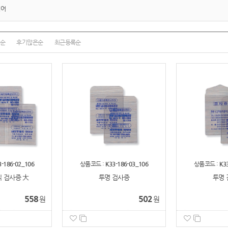
체어
순
후기많은순
최근등록순
3-186-02_106
상품코드 :
K33-186-03_106
상품코드 :
K3
 검사증 大
투명 검사증
투명 
558
502
원
원