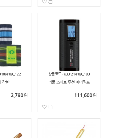
3-084-09_122
상품코드 :
K33-214-09_183
 각반
리풀 스마트 무선 에어펌프
2,790
111,600
원
원