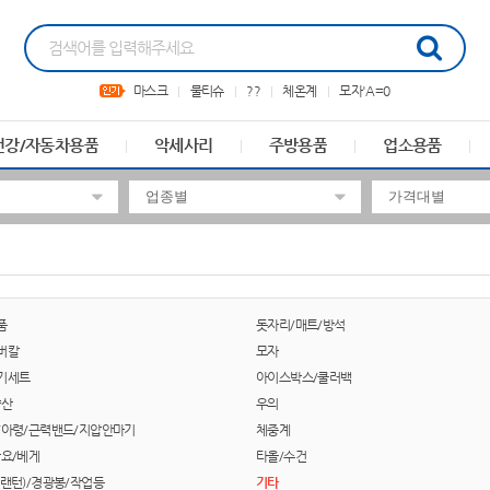
마스크
물티슈
??
체온계
모자'A=0
건강/자동차용품
악세사리
주방용품
업소용품
품
돗자리/매트/방석
버칼
모자
기세트
아이스박스/쿨러백
양산
우의
/아령/근력밴드/지압안마기
체중계
담요/베게
타올/수건
랜턴)/경광봉/작업등
기타