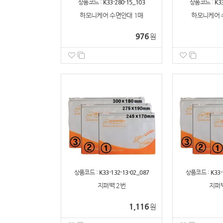
상품코드 :
K33-280-15_103
상품코드 :
K3
하모니케어 수면안대 1매
하모니케어 
976
원
상품코드 :
K33-132-13-02_087
상품코드 :
K33-
지퍼백 2번
지퍼백
1,116
원