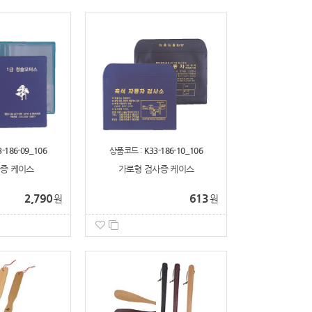
3-186-09_106
상품코드 :
K33-186-10_106
증 케이스
가로형 검사증 케이스
2,790
613
원
원