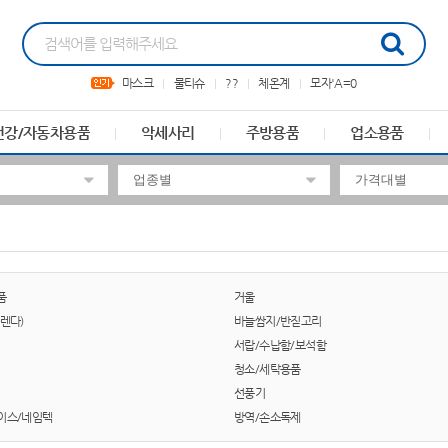
마스크
물티슈
??
체온계
모자'A=0
건강/자동차용품
악세사리
주방용품
업소용품
품
거울
렌다)
바늘쌈지/반짇고리
서랍/수납함/보석함
청소/세탁용품
선풍기
이스/네임텍
방역/손소독제