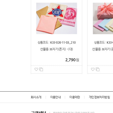
상품코드 :
K33-026-11-03_210
상품코드 :
K33-
선물용 보자기(폰지) -(대)
선물용 보자기(공
2,790
원
회사소개
이용안내
이용약관
개인정보처리방침