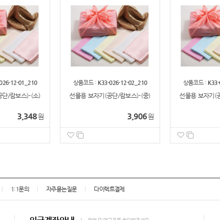
026-12-01_210
상품코드 :
K33-026-12-02_210
상품코드 :
K33-
단/람보스)-(소)
선물용 보자기(공단/람보스)-(중)
선물용 보자기(공
3,348
3,906
원
원
1:1문의
자주묻는질문
다이렉트결제