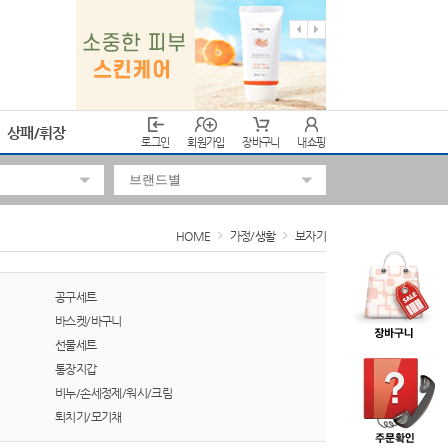
상패/휘장
로그인
회원가입
장바구니
내쇼핑
HOME
가정/생활
보자기
공구세트
바스켓/바구니
선물세트
통장지갑
비누/손세정제/워시/크림
퇴치기/모기채