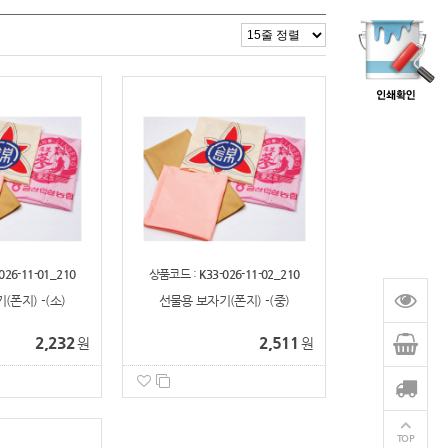
026-11-01_210
상품코드 :
K33-026-11-02_210
폰지) -(소)
선물용 보자기(폰지) -(중)
2,232
2,511
원
원
TOP