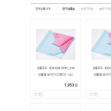
전체상품
9
개
인기상품순
낮은가격순
높은가격
상품코드 :
K33-026-10-01_210
상품코드 :
K33-
선물용 보자기(다후다) -(소)
선물용 보자기(
1,953
원