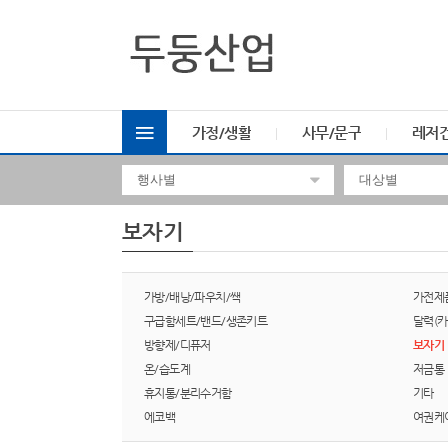
가정/생활
사무/문구
레저
보자기
가방/배낭/파우치/쌕
가전제
구급함세트/밴드/생존키트
달력(카
방향제/디퓨저
보자기
온/습도계
저금통
휴지통/분리수거함
기타
에코백
여권케