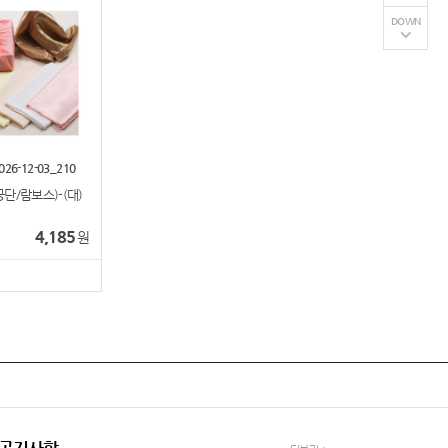
DOWN
026-12-03_210
단/람보스)-(대)
4,185
원