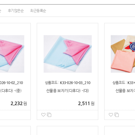
순
후기많은순
최근등록순
026-10-02_210
상품코드 :
K33-026-10-03_210
상품코드 :
K33-
다후다) -(중)
선물용 보자기(다후다) -(대)
선물용 보자기(
2,232
2,511
원
원