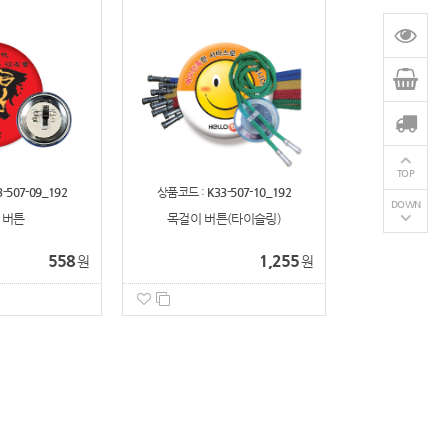
TOP
3-507-09_192
상품코드 :
K33-507-10_192
DOWN
 버튼
목걸이 버튼(타이슬링)
558
1,255
원
원