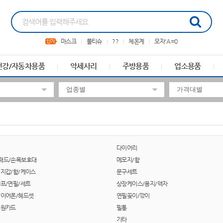
마스크
물티슈
??
체온계
모자'A=0
건강/자동차용품
악세사리
주방용품
업소용품
다이어리
패드/손목보호대
메모지/함
/지갑/함/케이스
문구세트
샤프/연필/세트
상장케이스/용지/액자
/이어폰/헤드셋
연필꽂이/깎이
회원카드
필통
기타