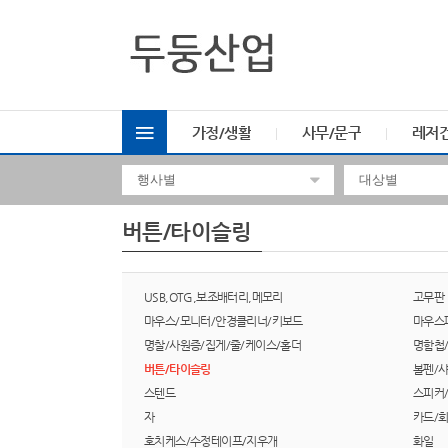
가정/생활
사무/문구
레저
버튼/타이슬링
USB,OTG,보조배터리,메모리
고무판
마우스/모니터/안경클리너/키보드
마우스
명찰/사원증/집게/줄/케이스/홀더
명함첩
버튼/타이슬링
볼펜/
스텐드
스피커
자
카드/
호치케스/수정테이프/지우개
화일