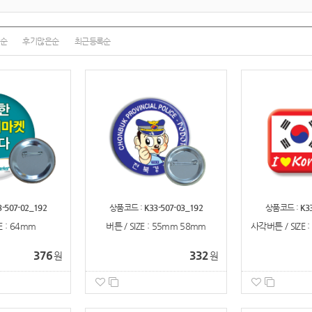
순
후기많은순
최근등록순
3-507-02_192
상품코드 :
K33-507-03_192
상품코드 :
K3
E : 64mm
버튼 / SIZE : 55mm 58mm
사각버튼 / SIZE 
376
332
원
원