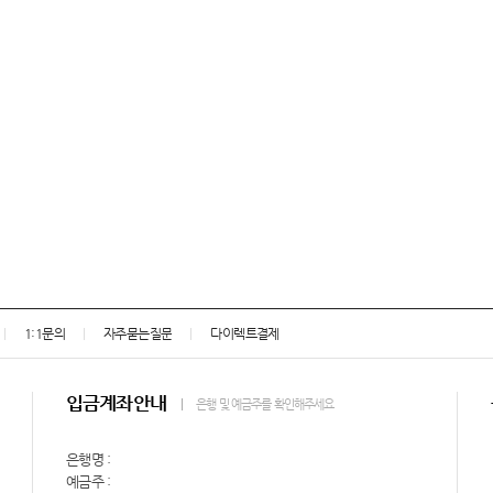
1:1문의
자주묻는질문
다이렉트결제
입금계좌안내
은행 및 예금주를 확인해주세요
은행명 :
예금주 :