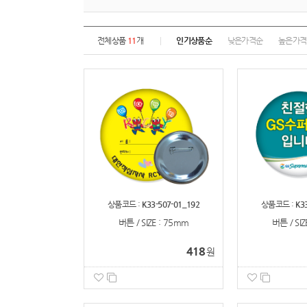
전체상품
11
개
인기상품순
낮은가격순
높은가격
상품코드 :
K33-507-01_192
상품코드 :
K3
버튼 / SIZE : 75mm
버튼 / SIZ
418
원