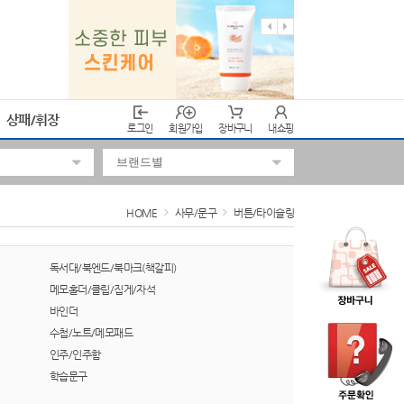
상패/휘장
로그인
회원가입
장바구니
내쇼핑
HOME
사무/문구
버튼/타이슬링
독서대/북엔드/북마크(책갈피)
메모홀더/클립/집게/자석
바인더
수첩/노트/메모패드
인주/인주함
학습문구