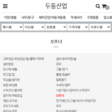
0
가정/생활
사무/문구
레저건강/자동차용품
악세사리
주방용품
업소
오프너
고무장갑/위생장갑/랩/롤팩/지퍼백
냄비/후라이팬/솥
냄비받침
도마
도시락/죽통
그릇/면기
머그컵/컵
물병/텀블러
믹싱볼/함지박
밀폐용기
보온/보냉병
수세미/행주
수저/티스푼세트
시장가방/시장바구니/캐리어
앞치마/주방장갑
오프너
쟁반/교자상
전기레인지/그릴/믹서기/주방가전
조리기구세트
주걱
주전자/포트
칼/식가위/야채칼