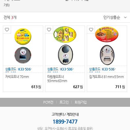
기타
전체
3
개
인기상품순
상품코드 :
K33-506-
상품코드 :
K33-506-
상품코드 :
K33-506-
07_192
08_192
09_192
자석오프너 70mm
타원형오프너
집게오프너 81mmx55mm
93mmx63mm
613
627
711
원
원
원
PC버전
로그인
회원가입
고객센터 / 계좌안내
1899-7477
상담 : 오전9시~오후6시 (토요일,공휴일 휴무)