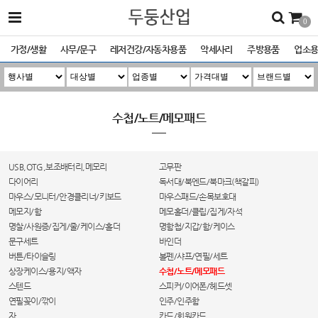
0
가정/생활
사무/문구
레저건강/자동차용품
악세사리
주방용품
업소
수첩/노트/메모패드
USB,OTG,보조배터리,메모리
고무판
다이어리
독서대/북엔드/북마크(책갈피)
마우스/모니터/안경클리너/키보드
마우스패드/손목보호대
메모지/함
메모홀더/클립/집게/자석
명찰/사원증/집게/줄/케이스/홀더
명함첩/지갑/함/케이스
문구세트
바인더
버튼/타이슬링
볼펜/샤프/연필/세트
상장케이스/용지/액자
수첩/노트/메모패드
스텐드
스피커/이어폰/헤드셋
연필꽂이/깎이
인주/인주함
자
카드/회원카드