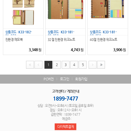
상품코드 :
K33-182-
상품코드 :
K33-181-
상품코드 :
K33-181-
01_050
09_050
08_050
친환경 메모북
32절 친환경 위크노트
40절 친환경 위크노트
3,348
4,743
3,906
원
원
원
1
2
3
4
5
PC버전
로그인
회원가입
고객센터 / 계좌안내
1899-7477
상담 : 오전9시~오후6시 (토요일,공휴일 휴무)
점심 : 오후12시~오후1시
급한연락 : 1899-7477
예금주 :
다이렉트결제