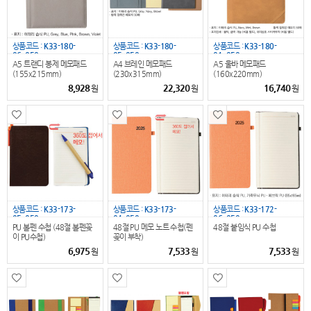
상품코드 :
K33-180-
상품코드 :
K33-180-
상품코드 :
K33-180-
06_050
05_050
01_050
A5 트랜디 봉제 메모패드
A4 브레인 메모패드
A5 울바 메모패드
(155x215mm)
(230x315mm)
(160x220mm)
8,928
22,320
16,740
원
원
원
상품코드 :
K33-173-
상품코드 :
K33-173-
상품코드 :
K33-172-
05_050
04_050
06_050
PU 볼펜 수첩 (48절 볼펜꽂
48절 PU 메모 노트 수첩(펜
48절 붙임식 PU 수첩
이 PU수첩)
꽂이 부착)
6,975
7,533
7,533
원
원
원