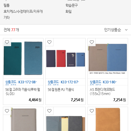
필통
학습문구
호치케스/수정테이프/지우개
화일
기타
전체
77
개
인기상품순
상품코드 :
K33-172-08-
상품코드 :
K33-172-07-
상품코드 :
K33-180-
02_050
02_050
07_050
56절 고주파 끼움식(루박·펄
56절 원톤 PU 끼움식
A5 트랜디 메모패드
·SL·DS)
(155x215mm)
4,464
7,254
7,254
원
원
원