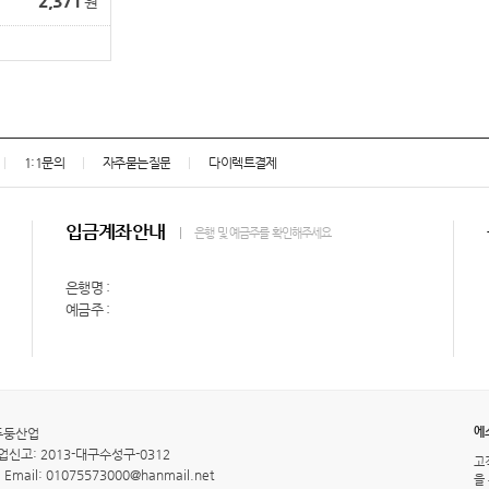
2,371
원
1:1문의
자주묻는질문
다이렉트결제
입금계좌안내
은행 및 예금주를 확인해주세요
은행명 :
예금주 :
에
두둥산업
신고: 2013-대구수성구-0312
고
Email: 01075573000@hanmail.net
을