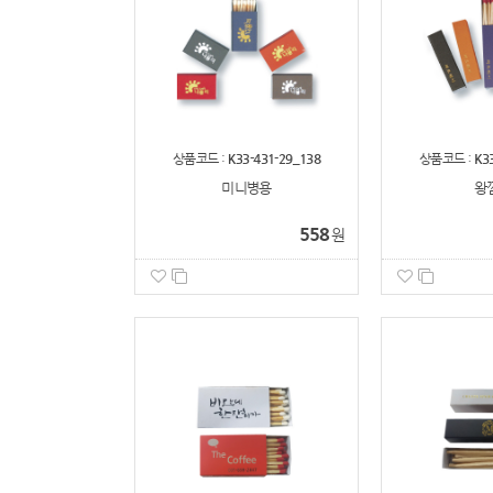
상품코드 :
K33-431-29_138
상품코드 :
K3
미니병용
왕
558
원