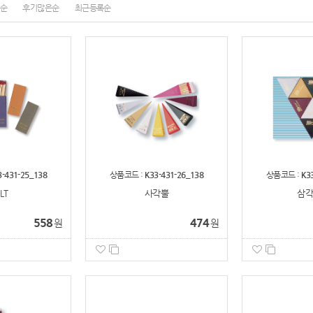
순
후기많은순
최근등록순
3-431-25_138
상품코드 :
K33-431-26_138
상품코드 :
K3
LT
사각뿔
삼각
558
474
원
원