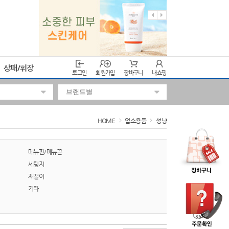
상패/휘장
로그인
회원가입
장바구니
내쇼핑
HOME
업소용품
성냥
메뉴판/메뉴끈
세팅지
재떨이
기타