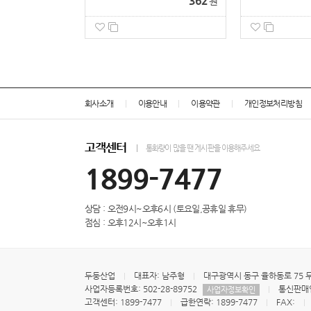
362
원
회사소개
이용안내
이용약관
개인정보처리방침
고객센터
통화량이 많을 땐 게시판을 이용해주세요
1899-7477
상담 : 오전9시~오후6시 (토요일,공휴일 휴무)
점심 : 오후12시~오후1시
두둥산업
대표자: 남주형
대구광역시 동구 율하동로 75 
사업자등록번호: 502-28-89752
통신판매업
사업자정보확인
고객센터: 1899-7477
급한연락: 1899-7477
FAX: