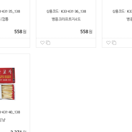
3-431-35_138
상품코드 :
K33-431-36_138
상품코드 :
K3
시껌통
병용크라프트지4도
병용
558
558
원
원
3-431-40_138
성냥