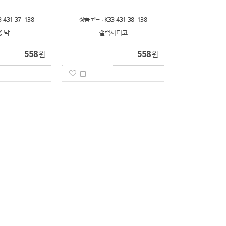
3-431-37_138
상품코드 :
K33-431-38_138
 박
캘럭시티코
558
558
원
원