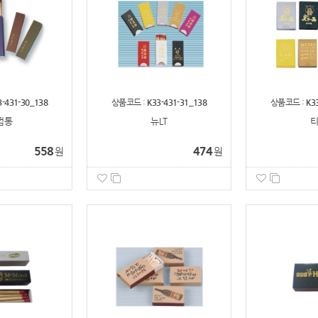
3-431-30_138
상품코드 :
K33-431-31_138
상품코드 :
K3
껌통
뉴LT
티
558
474
원
원