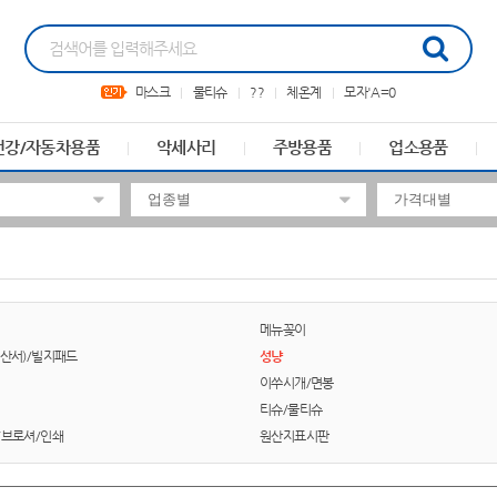
마스크
물티슈
??
체온계
모자'A=0
건강/자동차용품
악세사리
주방용품
업소용품
메뉴꽂이
산서)/빌지패드
성냥
이쑤시개/면봉
티슈/물티슈
/브로셔/인쇄
원산지표시판