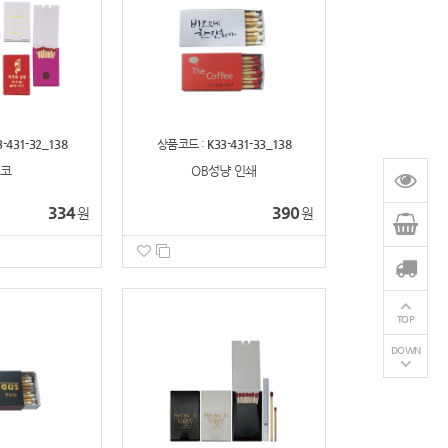
3-431-32_138
상품코드 :
K33-431-33_138
코
OB성냥 인쇄
334
390
원
원
TOP
DOWN