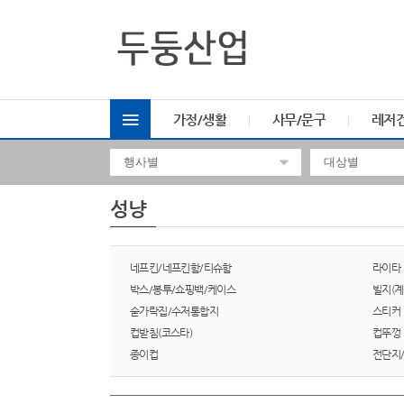
가정/생활
사무/문구
레저
성냥
네프킨/네프킨함/티슈함
라이타
박스/봉투/쇼핑백/케이스
빌지(계
숟가락집/수저통합지
스티커
컵받침(코스타)
컵뚜껑
종이컵
전단지