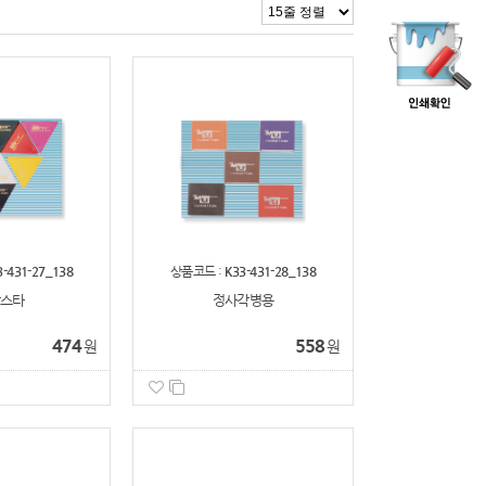
3-431-27_138
상품코드 :
K33-431-28_138
스타
정사각병용
474
558
원
원