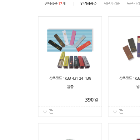
전체상품
17
개
인기상품순
낮은가격순
높은가격
상품코드 :
K33-431-24_138
상품코드 :
K3
껌통
왕
390
원