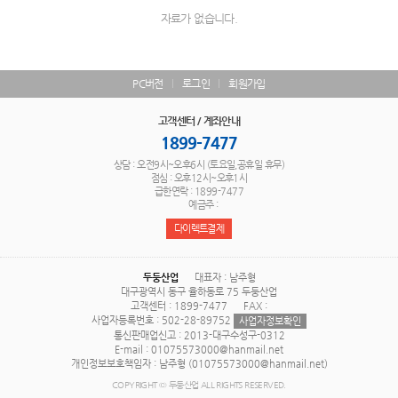
자료가 없습니다.
PC버전
로그인
회원가입
고객센터 / 계좌안내
1899-7477
상담 : 오전9시~오후6시 (토요일,공휴일 휴무)
점심 : 오후12시~오후1시
급한연락 : 1899-7477
예금주 :
다이렉트결제
두둥산업
대표자 : 남주형
대구광역시 동구 율하동로 75 두둥산업
고객센터 : 1899-7477
FAX :
사업자등록번호 : 502-28-89752
사업자정보확인
통신판매업신고 : 2013-대구수성구-0312
E-mail : 01075573000@hanmail.net
개인정보보호책임자 : 남주형 (01075573000@hanmail.net)
COPYRIGHT © 두둥산업 ALL RIGHTS RESERVED.