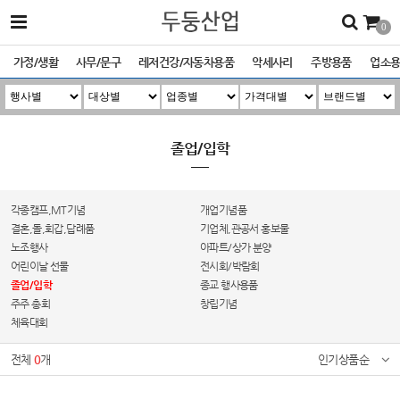
0
가정/생활
사무/문구
레저건강/자동차용품
악세사리
주방용품
업소
졸업/입학
각종캠프,MT기념
개업기념품
결혼,돌,회갑,답례품
기업체,관공서 홍보물
노조행사
아파트/상가 분양
어린이날 선물
전시회/박람회
졸업/입학
종교 행사용품
주주 총회
창립기념
체육대회
전체
0
개
인기상품순