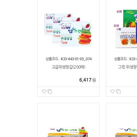
상품코드 :
K33-443-01-03_074
상품코드 :
K33-
고급위생장갑(200매)
그린 위생장
6,417
원