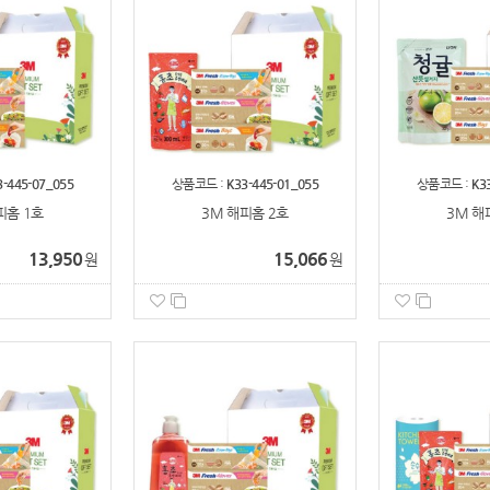
3-445-07_055
상품코드 :
K33-445-01_055
상품코드 :
K3
피홈 1호
3M 해피홈 2호
3M 해
13,950
15,066
원
원