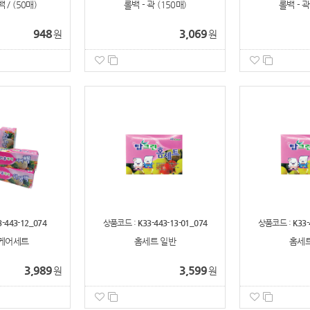
/ (50매)
롤백 - 곽 (150매)
롤백 - 곽
948
3,069
원
원
3-443-12_074
상품코드 :
K33-443-13-01_074
상품코드 :
K33-
케어세트
홈세트 일반
홈세트
3,989
3,599
원
원