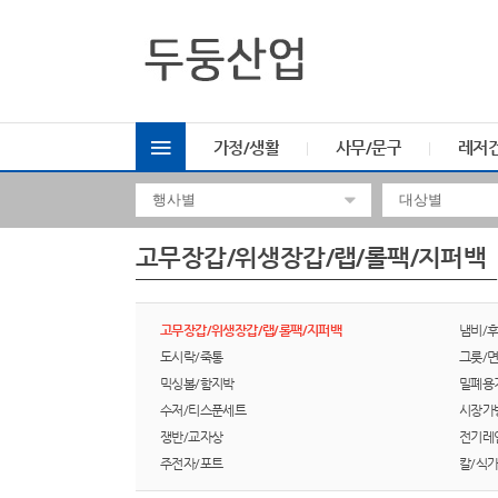
가정/생활
사무/문구
레저
고무장갑/위생장갑/랩/롤팩/지퍼백
고무장갑/위생장갑/랩/롤팩/지퍼백
냄비/
도시락/죽통
그릇/
믹싱볼/함지박
밀폐용
수저/티스푼세트
시장가
쟁반/교자상
전기레
주전자/포트
칼/식