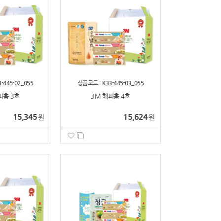
3-445-02_055
상품코드 :
K33-445-03_055
피홈 3호
3M 해피홈 4호
15,345
15,624
원
원