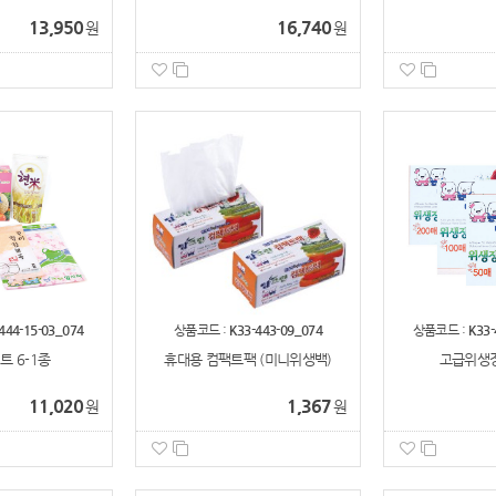
13,950
16,740
원
원
444-15-03_074
상품코드 :
K33-443-09_074
상품코드 :
K33-
 6-1종
휴대용 컴팩트팩 (미니위생백)
고급위생장
11,020
1,367
원
원