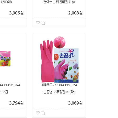
 (200매)
뽑아쓰는 키친타올 (1p)
3,906
2,008
원
원
443-13-02_074
상품코드 :
K33-443-15_074
 고급
손끝별 고무장갑M (곽)
3,794
3,069
원
원