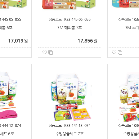
3-445-05_055
상품코드 :
K33-445-06_055
상품코드 :
K3
피홈 6호
3M 해피홈 7호
3M 스위
17,019
17,856
원
원
3-444-12_074
상품코드 :
K33-444-13_074
상품코드 :
K3
세트 6호
주방용품세트 7호
주방용품세