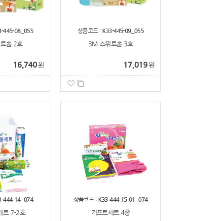
3-445-08_055
상품코드 :
K33-445-09_055
트홈 2호
3M 스위트홈 3호
16,740
17,019
원
원
3-444-14_074
상품코드 :
K33-444-15-01_074
트 7-2호
기프트세트 4종