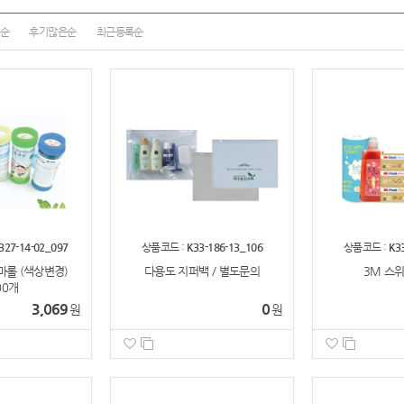
순
후기많은순
최근등록순
327-14-02_097
상품코드 :
K33-186-13_106
상품코드 :
K3
롤 (색상변경)
다용도 지퍼백 / 별도문의
3M 스위
00개
3,069
0
원
원