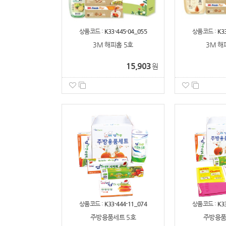
상품코드 :
K33-445-04_055
상품코드 :
K3
3M 해피홈 5호
3M 해
15,903
원
상품코드 :
K33-444-11_074
상품코드 :
K3
주방용품세트 5호
주방용품