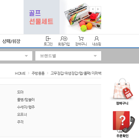
상패/휘장
로그인
회원가입
장바구니
내쇼핑
HOME
주방용품
고무장갑/위생장갑/랩/롤팩/지퍼백
도마
물병/텀블러
수세미/행주
오프너
주걱