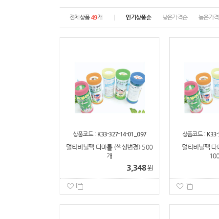
전체상품
49
개
인기상품순
낮은가격순
높은가격
상품코드 :
K33-327-14-01_097
상품코드 :
K33-
멀티비닐팩 다마롤 (색상변경) 500
멀티비닐팩 다마
개
10
3,348
원