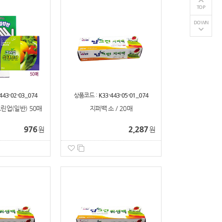
TOP
DOWN
443-02-03_074
상품코드 :
K33-443-05-01_074
린업(일반) 50매
지퍼백 소 / 20매
976
2,287
원
원