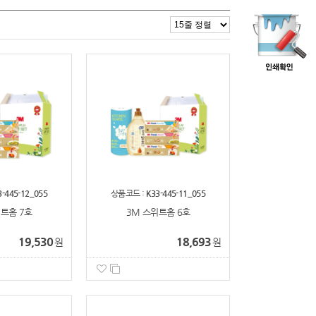
3-445-12_055
상품코드 :
K33-445-11_055
트홈 7호
3M 스위트홈 6호
19,530
18,693
원
원