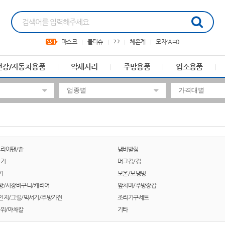
마스크
물티슈
??
체온계
모자'A=0
건강/자동차용품
악세사리
주방용품
업소용품
후라이팬/솥
냄비받침
면기
머그컵/컵
기
보온/보냉병
방/시장바구니/캐리어
앞치마/주방장갑
인지/그릴/믹서기/주방가전
조리기구세트
가위/야채칼
기타