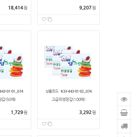
18,414
9,207
원
원
443-01-01_074
상품코드 :
K33-443-01-02_074
갑(50매)
고급위생장갑(100매)
1,729
3,292
원
원