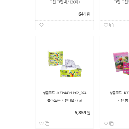
그린 크린백 / (30매)
그린 크린백 
641
원
상품코드 :
K33-443-11-02_074
상품코드 :
K3
뽑아쓰는 키친타올 (3p)
키친 홈
5,859
원