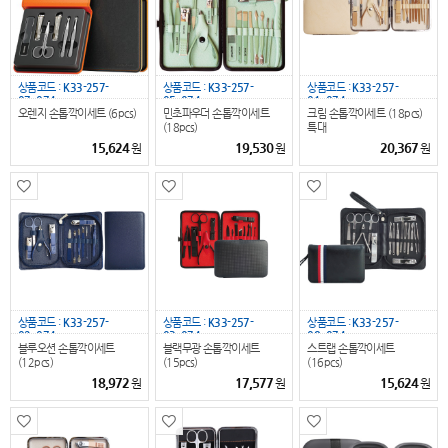
상품코드 :
K33-257-
상품코드 :
K33-257-
상품코드 :
K33-257-
07_074
05_074
01_074
오렌지 손톱깍이세트 (6pcs)
민초파우더 손톱깍이세트
크림 손톱깍이세트 (18pcs)
(18pcs)
특대
15,624
19,530
20,367
원
원
원
상품코드 :
K33-257-
상품코드 :
K33-257-
상품코드 :
K33-257-
02_074
03_074
08_074
블루오션 손톱깍이세트
블랙무광 손톱깍이세트
스트랩 손톱깍이세트
(12pcs)
(15pcs)
(16pcs)
18,972
17,577
15,624
원
원
원