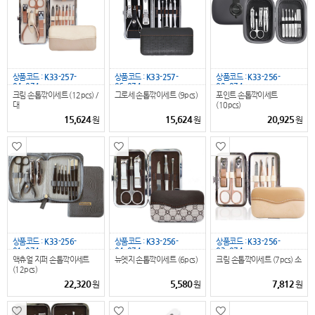
상품코드 :
K33-257-
상품코드 :
K33-257-
상품코드 :
K33-256-
04_074
06_074
02_074
크림 손톱깎이세트 (12pcs) /
그로세 손톱깎이세트 (9pcs)
포인트 손톱깍이세트
대
(10pcs)
15,624
15,624
20,925
원
원
원
상품코드 :
K33-256-
상품코드 :
K33-256-
상품코드 :
K33-256-
01_074
04_074
03_074
액츄얼 지퍼 손톱깍이세트
뉴엣지 손톱깍이세트 (6pcs)
크림 손톱깍이세트 (7pcs) 소
(12pcs)
22,320
5,580
7,812
원
원
원