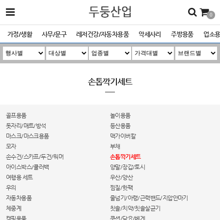
0
가정/생활
사무/문구
레저건강/자동차용품
악세사리
주방용품
업소
손톱깍기세트
골프용품
놀이용품
돗자리/매트/방석
등산용품
마스크/마스크용품
맥가이버칼
모자
부채
손수건/스카프/두건/워머
손톱깍기세트
아이스박스/쿨러백
양말/장갑/토시
여행용 세트
우산/양산
우의
찜질/핫팩
자동차용품
줄넘기/아령/근력밴드/지압안마기
체중계
칫솔/치약/칫솔살균기
캠핑용품
쿠션/담요/베게