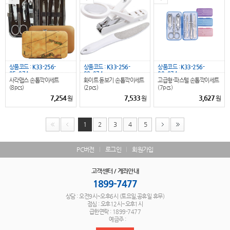
상품코드 :
K33-256-
상품코드 :
K33-256-
상품코드 :
K33-256-
05_074
08_074
09_074
사각맵스 손톱깍이세트
화이트 돋보기 손톱깍이세트
고급형-파스텔 손톱깍이세트
(8pcs)
(2pcs)
(7pcs)
7,254
7,533
3,627
원
원
원
1
2
3
4
5
PC버전
로그인
회원가입
고객센터 / 계좌안내
1899-7477
상담 : 오전9시~오후6시 (토요일,공휴일 휴무)
점심 : 오후12시~오후1시
급한연락 : 1899-7477
예금주 :