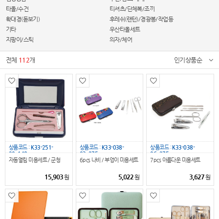
타올/수건
티셔츠/단체복/조끼
확대경(돋보기)
후레쉬(랜턴)/경광봉/작업등
기타
우산타올세트
지팡이/스틱
의자/체어
전체
112
개
인기상품순
상품코드 :
K33-251-
상품코드 :
K33-038-
상품코드 :
K33-038-
20_148
03_275
06_275
자동열림 미용세트 / 군청
6pcs 나비 / 부엉이 미용세트
7pcs 아름다운 미용세트
15,903
5,022
3,627
원
원
원