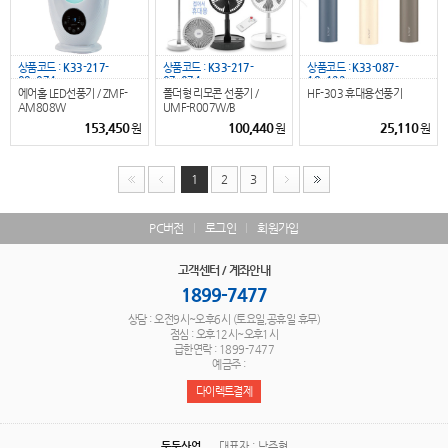
상품코드 :
K33-217-
상품코드 :
K33-217-
상품코드 :
K33-087-
09_074
07_074
18_122
에어홀 LED선풍기 / ZMF-
폴더형 리모콘 선풍기 /
HF-303 휴대용선풍기
AM808W
UMF-R007W/B
153,450
100,440
25,110
원
원
원
1
2
3
PC버전
로그인
회원가입
고객센터 / 계좌안내
1899-7477
상담 : 오전9시~오후6시 (토요일,공휴일 휴무)
점심 : 오후12시~오후1시
급한연락 : 1899-7477
예금주 :
다이렉트결제
두둥산업
대표자 : 남주형