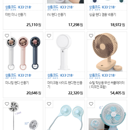
상품코드 :
K33-218-
상품코드 :
K33-218-
상품코드 :
K33-218-
01_093
03_093
04_093
터빈 미니 선풍기
FX 핸디 선풍기
싱글 핸디 겸용 넥풍기
25,110
17,298
18,972
원
원
원
상품코드 :
K33-218-
상품코드 :
K33-218-
상품코드 :
K33-218-
05_093
06_093
09_093
미니링 핸디 선풍기
마이크형 사이드 핸디팬 선풍
슈틸 탁상용 무선 써큘레이터
기
( 리모컨 포함)
20,646
22,320
54,405
원
원
원