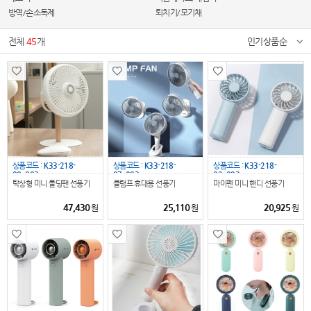
방역/손소독제
퇴치기/모기채
전체
45
개
인기상품순
상품코드 :
K33-218-
상품코드 :
K33-218-
상품코드 :
K33-218-
08_093
07_093
02_093
탁상형 미니 폴딩팬 선풍기
클램프 휴대용 선풍기
마이펜 미니 핸디 선풍기
47,430
25,110
20,925
원
원
원