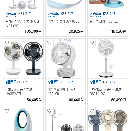
상품코드 :
K33-217-
상품코드 :
K33-217-
상품코드 :
K33-217-
06_074
01_074
02_074
폴더형 리모콘 선풍기 / GSF-
넥밴드 선풍기 DW-8888
클립팬 UMF-1801LC
P5112W
195,300
20,925
19,530
원
원
원
상품코드 :
K33-217-
상품코드 :
K33-217-
상품코드 :
K33-217-
03_074
04_074
08_074
USB충전 선풍기 ZMF-
에어 써큘레이터 UMF-
LED리모컨 선풍기 / UMF-
1906SW/SN
1721CR
R8014LDC
54,405
100,440
86,490
원
원
원