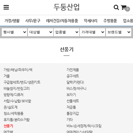
0
가정/생활
사무/문구
레저건강/자동차용품
악세사리
주방용품
업소
선풍기
가방/배낭/파우치/쌕
가전제품
거울
공구세트
구급함세트/밴드/생존키트
달력(카렌다)
바늘쌈지/반짇고리
바스켓/바구니
방향제/디퓨저
보자기
서랍/수납함/보석함
선물세트
온/습도계
저금통
청소/세탁용품
통장지갑
휴지통/분리수거함
기타
선풍기
비누/손세정제/워시/크림
에코백
여권케이스/네임텍