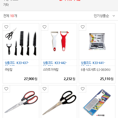
기타
전체
10
개
인기상품순
상품코드 :
K33-437-
상품코드 :
K33-442-
상품코드 :
K33-441-
16_138
04_074
15_074
주방칼
스마트 야채칼
6종 식도세트 (LS-060KN)
27,900
2,232
25,110
원
원
원