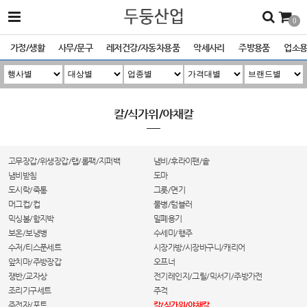
0
가정/생활
사무/문구
레저건강/자동차용품
악세사리
주방용품
업소
칼/식가위/야채칼
고무장갑/위생장갑/랩/롤팩/지퍼백
냄비/후라이팬/솥
냄비받침
도마
도시락/죽통
그릇/면기
머그컵/컵
물병/텀블러
믹싱볼/함지박
밀폐용기
보온/보냉병
수세미/행주
수저/티스푼세트
시장가방/시장바구니/캐리어
앞치마/주방장갑
오프너
쟁반/교자상
전기레인지/그릴/믹서기/주방가전
조리기구세트
주걱
주전자/포트
칼/식가위/야채칼