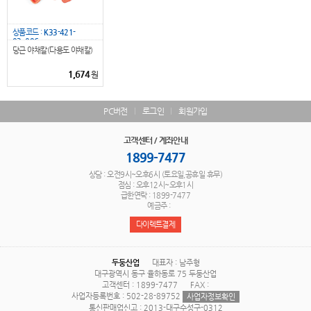
상품코드 :
K33-421-
03_096
당근 야채칼(다용도 야채칼)
1,674
원
PC버전
로그인
회원가입
고객센터 / 계좌안내
1899-7477
상담 : 오전9시~오후6시 (토요일,공휴일 휴무)
점심 : 오후12시~오후1시
급한연락 : 1899-7477
예금주 :
다이렉트결제
두둥산업
대표자 : 남주형
대구광역시 동구 율하동로 75 두둥산업
고객센터 : 1899-7477
FAX :
사업자등록번호 : 502-28-89752
사업자정보확인
통신판매업신고 : 2013-대구수성구-0312