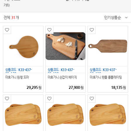
기타
전체
31
개
인기상품순
상품코드 :
K33-437-
상품코드 :
K33-437-
상품코드 :
K33-437-
28_138
29_138
30_138
마호가니 원형 도마
마호가니 손잡이 베이직
마호가니 핸들 롱플레이팅
29,295
27,900
18,135
원
원
원