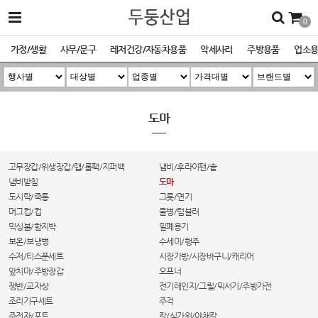
0
가정/생활
사무/문구
레저건강/자동차용품
악세사리
주방용품
업소
도마
고무장갑/위생장갑/랩/롤팩/지퍼백
냄비/후라이팬/솥
냄비받침
도마
도시락/죽통
그릇/면기
머그컵/컵
물병/텀블러
믹싱볼/함지박
밀폐용기
보온/보냉병
수세미/행주
수저/티스푼세트
시장가방/시장바구니/캐리어
앞치마/주방장갑
오프너
쟁반/교자상
전기레인지/그릴/믹서기/주방가전
조리기구세트
주걱
주전자/포트
칼/식가위/야채칼