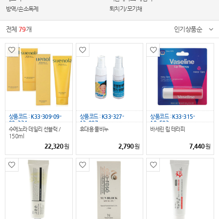
방역/손소독제
퇴치기/모기채
전체
79
개
인기상품순
상품코드 :
K33-309-09-
상품코드 :
K33-327-
상품코드 :
K33-315-
02_334
13_097
10_503
수에노라 데일리 선블럭 /
휴대용 물비누
바세린 립 테라피
150ml
22,320
2,790
7,440
원
원
원