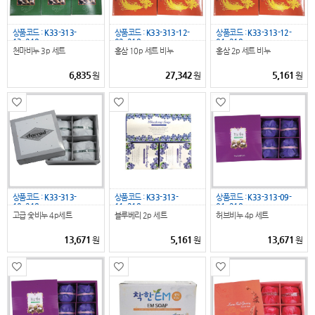
상품코드 :
K33-313-
상품코드 :
K33-313-12-
상품코드 :
K33-313-12-
13_218
02_218
01_218
천마비누 3p 세트
홍삼 10p 세트 비누
홍삼 2p 세트 비누
6,835
27,342
5,161
원
원
원
상품코드 :
K33-313-
상품코드 :
K33-313-
상품코드 :
K33-313-09-
10_218
11_218
01_218
고급 숯비누 4p세트
블루베리 2p 세트
허브비누 4p 세트
13,671
5,161
13,671
원
원
원