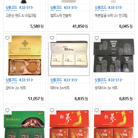
상품코드 :
K33-315-
상품코드 :
K33-315-
상품코드 :
K33-315-
09_503
08_503
07_503
고운손 핸드 & 네일크림
엘르노제 썬블럭
예쁜얼굴 슈퍼 UV 썬크림
5,580
41,850
6,045
원
원
원
상품코드 :
K33-313-
상품코드 :
K33-313-
상품코드 :
K33-313-
16_218
15_218
14_218
금비누 2p 세트
때비누 3p세트
숯때비누 3p 세트
51,057
6,835
6,835
원
원
원