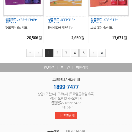
상품코드 :
K33-313-09-
상품코드 :
K33-313-
상품코드 :
K33-313-
02_218
08_218
07_218
허브비누 6p 세트
EM재활용 세탁비누
고급 홍삼 4p세트
20,506
2,650
13,671
원
원
원
1
2
3
4
5
PC버전
로그인
회원가입
고객센터 / 계좌안내
1899-7477
상담 : 오전9시~오후6시 (토요일,공휴일 휴무)
점심 : 오후12시~오후1시
급한연락 : 1899-7477
예금주 :
다이렉트결제
두둥산업
대표자 : 남주형