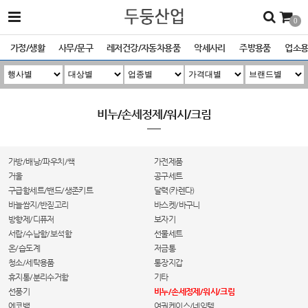
0
가정/생활
사무/문구
레저건강/자동차용품
악세사리
주방용품
업소
비누/손세정제/워시/크림
가방/배낭/파우치/쌕
가전제품
거울
공구세트
구급함세트/밴드/생존키트
달력(카렌다)
바늘쌈지/반짇고리
바스켓/바구니
방향제/디퓨저
보자기
서랍/수납함/보석함
선물세트
온/습도계
저금통
청소/세탁용품
통장지갑
휴지통/분리수거함
기타
선풍기
비누/손세정제/워시/크림
에코백
여권케이스/네임텍