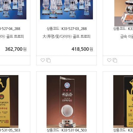
3-527-04_288
상품코드 :
K33-527-03_288
상품코드 :
K3
아) 골프 트로피
大(투명/꽃/다이아) 골프 트로피
금속 이
362,700
418,500
원
원
3-531-05_503
상품코드 :
K33-531-04_503
상품코드 :
K3