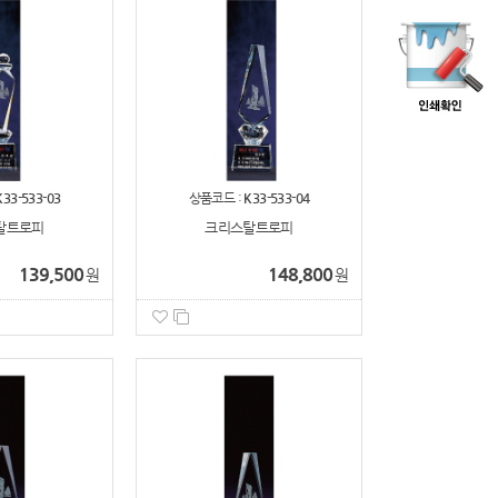
K33-533-03
상품코드 :
K33-533-04
탈트로피
크리스탈트로피
139,500
148,800
원
원