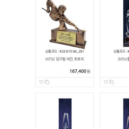
상품코드 :
K33-615-04_291
상품코드 :
WT02 당구왕 레진 트로피
크리스
167,400
원