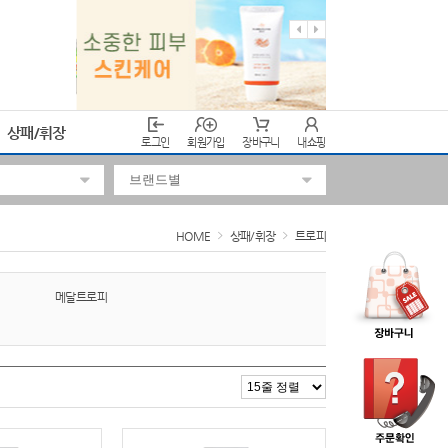
상패/휘장
로그인
회원가입
장바구니
내쇼핑
HOME
상패/휘장
트로피
메달트로피