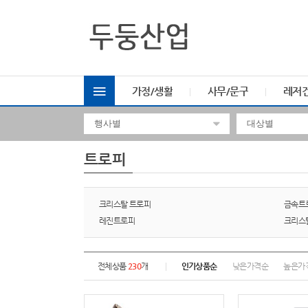
가정/생활
사무/문구
레저
트로피
크리스탈 트로피
금속트
레진트로피
크리스
전체상품
230
개
인기상품순
낮은가격순
높은가