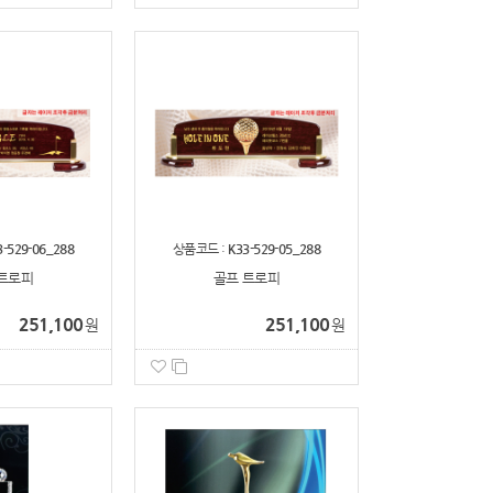
3-529-06_288
상품코드 :
K33-529-05_288
트로피
골프 트로피
251,100
251,100
원
원