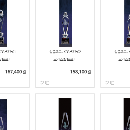
K33-533-01
상품코드 :
K33-533-02
상품코드 :
탈트로피
크리스탈트로피
크리스
167,400
158,100
원
원