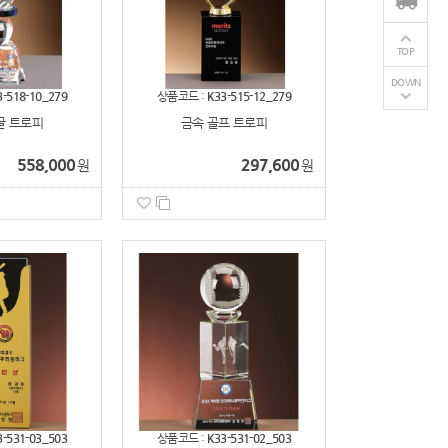
TOP
DOWN
3-518-10_279
상품코드 :
K33-515-12_279
글 트로피
금속 골프 트로피
558,000
297,600
원
원
3-531-03_503
상품코드 :
K33-531-02_503