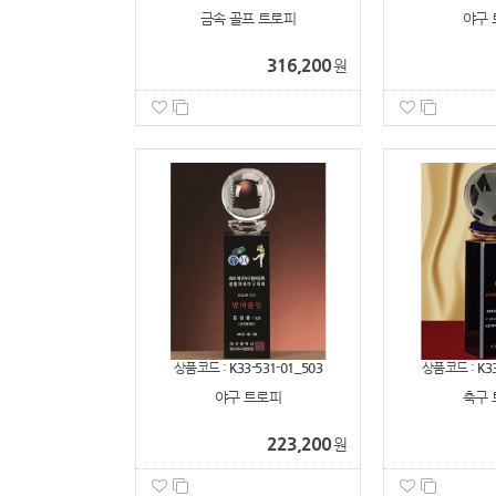
금속 골프 트로피
야구 
316,200
원
상품코드 :
K33-531-01_503
상품코드 :
K3
야구 트로피
축구 
223,200
원