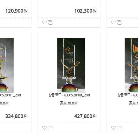
120,900
102,300
원
원
3-529-01_288
상품코드 :
K33-528-08_288
상품코드 :
K3
트로피
골프 트로피
골프 
334,800
427,800
원
원