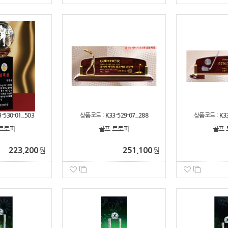
3-530-01_503
상품코드 :
K33-529-07_288
상품코드 :
K3
트로피
골프 트로피
골프 
223,200
251,100
원
원