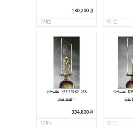
130,200
원
상품코드 :
K33-529-02_288
상품코드 :
K3
골프 트로피
골프 
334,800
원