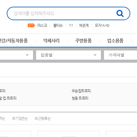
마스크
물티슈
??
체온계
모자'A=0
건강/자동차용품
악세사리
주방용품
업소용품
로피
우승컵트로피
탈 컵 트로피
청동 트로피
격순
후기많은순
최근등록순