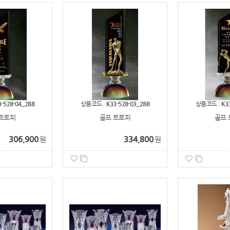
3-528-04_288
상품코드 :
K33-528-03_288
상품코드 :
K3
트로피
골프 트로피
골프 
306,900
334,800
원
원