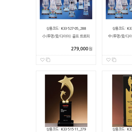
상품코드 :
K33-527-05_288
상품코드 :
K3
小(투명/꽃/다이아) 골프 트로피
中(투명/꽃/다이
279,000
원
상품코드 :
K33-515-11_279
상품코드 :
K3