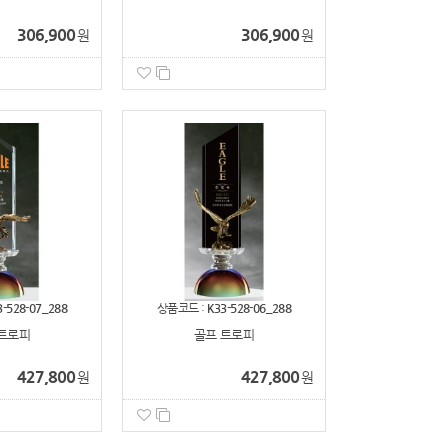
306,900
306,900
원
원
3-528-07_288
상품코드 :
K33-528-06_288
트로피
골프 트로피
427,800
427,800
원
원