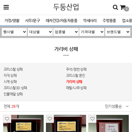
0
가정/생활
사무/문구
레저건강/자동차용품
악세사리
주방용품
업소
가리비 상패
크리스탈 상패
주석/쟁반 상패
자개 상패
크리스탈 문진
시계 상패
가리비 상패
크리스탈3D 상패
메탈/나무 상패
인물메달 상패
전체
28
개
인기상품순