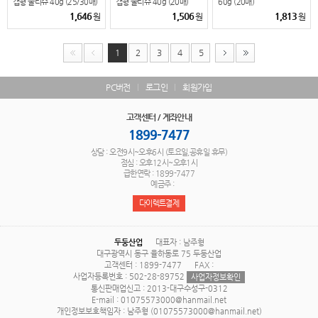
캡형 물티슈 40g (25/30매)
캡형 물티슈 40g (20매)
60g (20매)
1,646
1,506
1,813
원
원
원
1
2
3
4
5
PC버전
로그인
회원가입
고객센터 / 계좌안내
1899-7477
상담 : 오전9시~오후6시 (토요일,공휴일 휴무)
점심 : 오후12시~오후1시
급한연락 : 1899-7477
예금주 :
다이렉트결제
두둥산업
대표자 : 남주형
대구광역시 동구 율하동로 75 두둥산업
고객센터 : 1899-7477
FAX :
사업자등록번호 : 502-28-89752
사업자정보확인
통신판매업신고 : 2013-대구수성구-0312
E-mail : 01075573000@hanmail.net
개인정보보호책임자 : 남주형 (01075573000@hanmail.net)