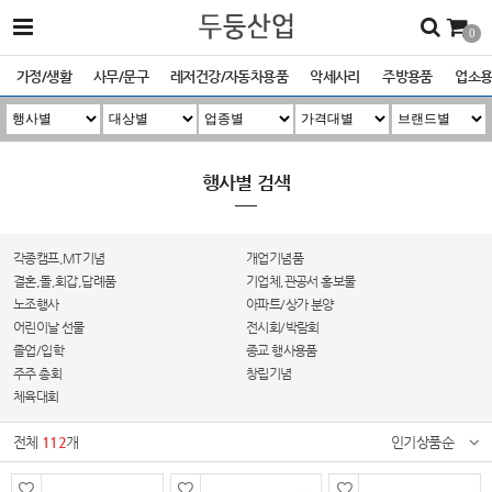
0
가정/생활
사무/문구
레저건강/자동차용품
악세사리
주방용품
업소
행사별 검색
각종캠프,MT기념
개업기념품
결혼,돌,회갑,답례품
기업체,관공서 홍보물
노조행사
아파트/상가 분양
어린이날 선물
전시회/박람회
졸업/입학
종교 행사용품
주주 총회
창립기념
체육대회
전체
112
개
인기상품순