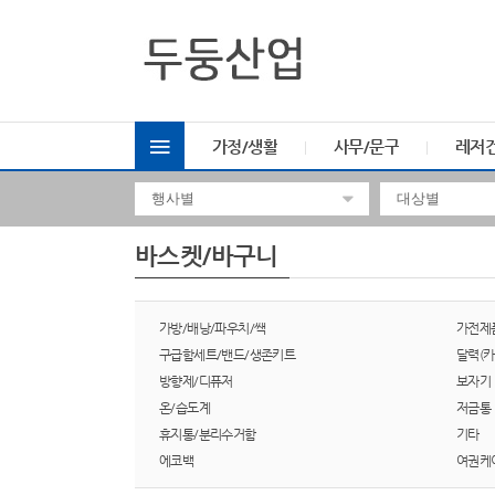
가정/생활
사무/문구
레저
바스켓/바구니
가방/배낭/파우치/쌕
가전제
구급함세트/밴드/생존키트
달력(카
방향제/디퓨저
보자기
온/습도계
저금통
휴지통/분리수거함
기타
에코백
여권케