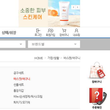
상패/휘장
로그인
회원가입
장바구니
내쇼핑
HOME
가정/생활
바스켓/바구니
공구세트
바스켓/바구니
선물세트
통장지갑
비누/손세정제/워시/크림
퇴치기/모기채