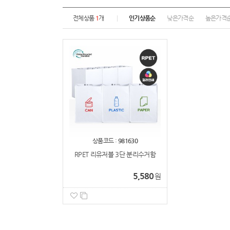
전체상품
1
개
인기상품순
낮은가격순
높은가격
상품코드 :
981630
RPET 리유저블 3단 분리수거함
5,580
원