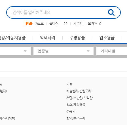
마스크
물티슈
??
체온계
모자'A=0
건강/자동차용품
악세사리
주방용품
업소용품
품
거울
렌다)
바늘쌈지/반짇고리
서랍/수납함/보석함
청소/세탁용품
선풍기
이스/네임텍
방역/손소독제