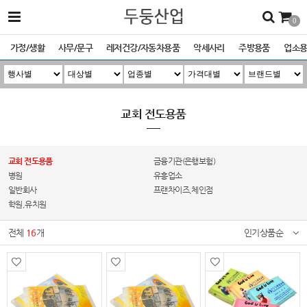
0
가정/생활
사무/문구
레저건강/자동차용품
악세사리
주방용품
업소
교회 전도용품
교회 전도용품
금융기관(은행보험)
병원
유흥업소
일반회사
프랜차이즈,체인점
학원,유치원
전체
16
개
인기상품순