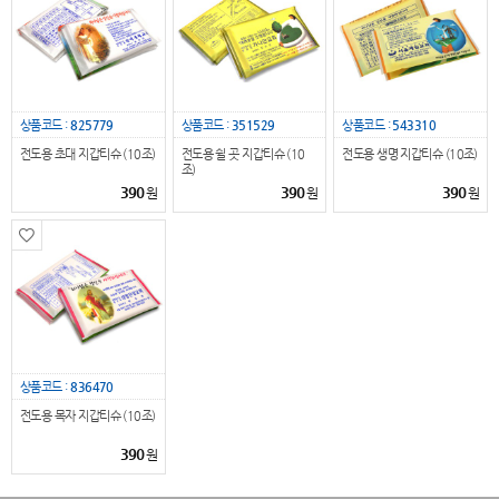
상품코드 :
825779
상품코드 :
351529
상품코드 :
543310
전도용 초대 지갑티슈 (10조)
전도용 쉴 곳 지갑티슈 (10
전도용 생명 지갑티슈 (10조)
조)
390
390
390
원
원
원
상품코드 :
836470
전도용 목자 지갑티슈 (10조)
390
원